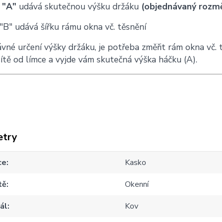
 "A"
udává skutečnou výšku držáku
(objednávaný rozm
B" udává šířku rámu okna vč. těsnění
vné určení výšky držáku, je potřeba změřit rám okna vč.
sítě od límce a vyjde vám skutečná výška háčku (A).
etry
ce
Kasko
tě
Okenní
ál
Kov