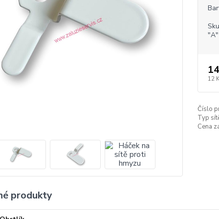
Bar
Sku
"A"
14
12 
Číslo p
Typ sít
Cena za
é produkty