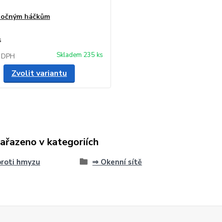
točným háčkům
s
Skladem 235 ks
 DPH
Zvolit variantu
zařazeno v kategoriích
proti hmyzu
⇒ Okenní sítě