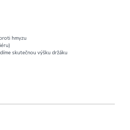
 proti hmyzu
iéru)
uvádíme skutečnou výšku držáku