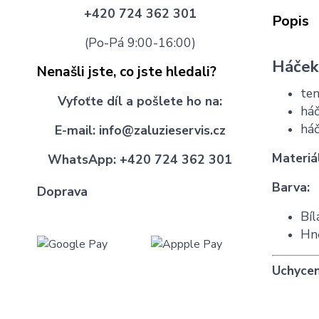
+420 724 362 301
Popis
(Po-Pá 9:00-16:00)
Háček 
Nenašli jste, co jste hledali?
ten
Vyfoťte díl
a pošlete
ho na:
háč
háč
E-mail:
info@zaluzieservis.cz
Materiá
WhatsApp:
+420 724 362 301
Barva:
Doprava
Bíl
Hn
Uchycen