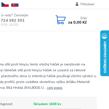
Přihlášení
 si rady? Zavolejte.
0
ks
 724 362 301
za
0,00 Kč
 9:00-16:00)
na sítě proti hmyzu tento otočný háček je nanýtován na
ový rámeček sítě proti hmyzu háček se uzavírá za rámové
 plastového okna (z interiéru) háček používají všichni výrobci u
ady profilů, proto uvádíme skutečnou výšku držáku Materiál:
rva: Bílá Hnědá (RAL8003) U...
celý popis
tupnost
Skladem 1608 ks