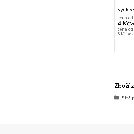
Nýt k o
cena od
4 Kč
/
k
cena od
3 Kč
bez
Zboží 
Sítě 