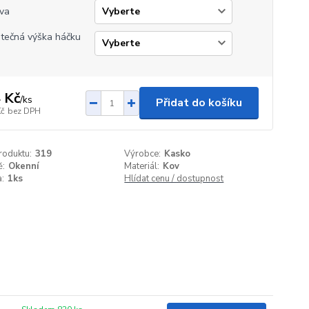
va
tečná výška háčku
 Kč
/
ks
Přidat do košíku
Kč
bez DPH
roduktu:
319
Výrobce:
Kasko
ě:
Okenní
Materiál:
Kov
:
1ks
Hlídat cenu / dostupnost