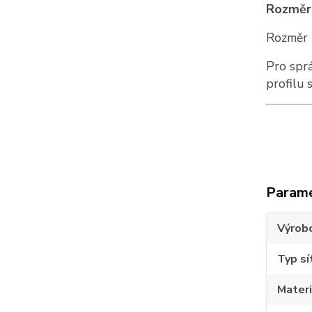
Rozměr
Rozměr "
Pro sprá
profilu 
Param
Výrob
Typ sí
Materi