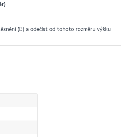
ěr)
 těsnění (B) a odečíst od tohoto rozměru výšku