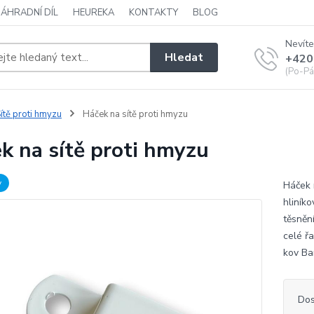
NÁHRADNÍ DÍL
HEUREKA
KONTAKTY
BLOG
Nevíte
Hledat
+420
(Po-Pá
ítě proti hmyzu
Háček na sítě proti hmyzu
k na sítě proti hmyzu
v
Háček 
hliník
těsnění
celé ř
kov Ba
Dos