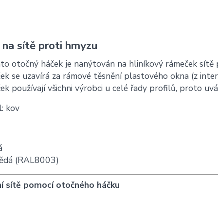
na sítě proti hmyzu
to otočný háček je nanýtován na hliníkový rámeček sítě
ek se uzavírá za rámové těsnění plastového okna (z inter
ek používají všichni výrobci u celé řady profilů, proto 
l
: kov
á
ědá (RAL8003)
í sítě pomocí otočného háčku