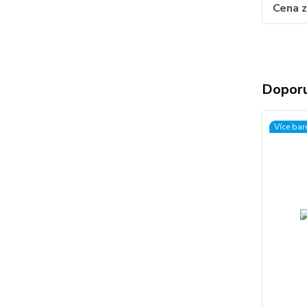
Cena 
Doporu
Více bar