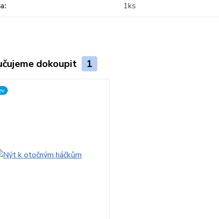
za
1ks
čujeme dokoupit
1
ev