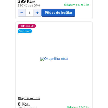
399 Kč
/
ks
Skladem pouze 1 ks
330 Kč
bez DPH
Přidat do košíku
TOP produkt
Více barev
Okapnička oblá
8 Kč
/
ks
Skladem 1547 ks