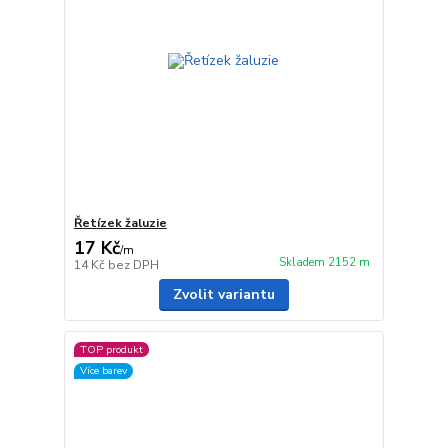
Řetízek žaluzie
17 Kč
/
m
Skladem 2152 m
14 Kč
bez DPH
Zvolit variantu
TOP produkt
Více barev