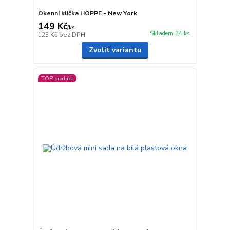
Okenní klička HOPPE - New York
149 Kč
/
ks
Skladem 34 ks
123 Kč
bez DPH
Zvolit variantu
TOP produkt