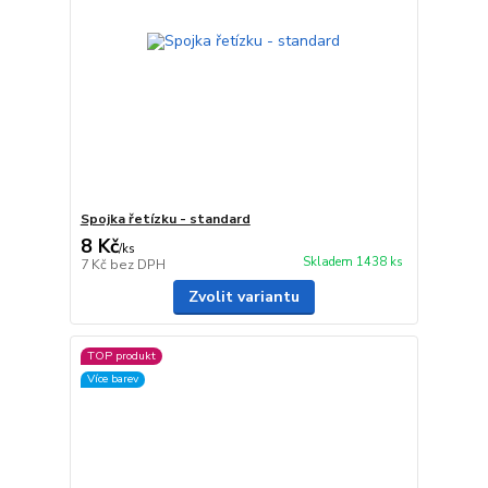
Spojka řetízku - standard
8 Kč
/
ks
Skladem 1438 ks
7 Kč
bez DPH
Zvolit variantu
TOP produkt
Více barev