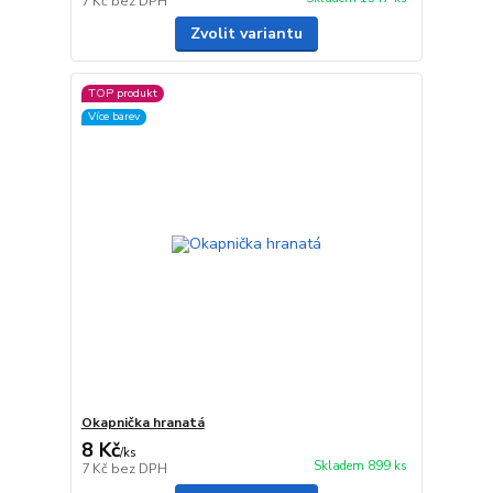
7 Kč
bez DPH
Zvolit variantu
TOP produkt
Více barev
Okapnička hranatá
8 Kč
/
ks
Skladem 899 ks
7 Kč
bez DPH