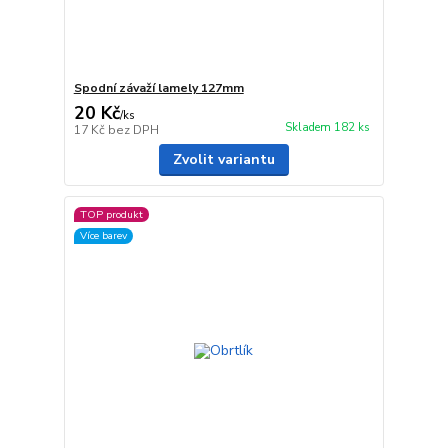
Spodní závaží lamely 127mm
20 Kč
/
ks
Skladem 182 ks
17 Kč
bez DPH
Zvolit variantu
TOP produkt
Více barev