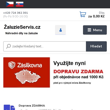
0
ks
+420 724 362 301
za
0,00 Kč
(Po-Pá 9:00-16:00)
Menu
Hledat
Doprava ZDARMA