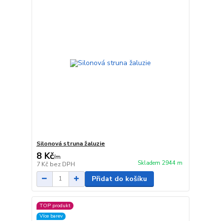
Silonová struna žaluzie
8 Kč
/
m
Skladem 2944 m
7 Kč
bez DPH
Přidat do košíku
TOP produkt
Více barev