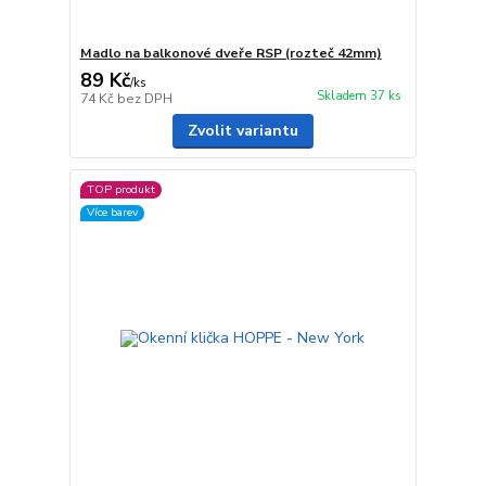
Madlo na balkonové dveře RSP (rozteč 42mm)
89 Kč
/
ks
Skladem 37 ks
74 Kč
bez DPH
Zvolit variantu
TOP produkt
Více barev