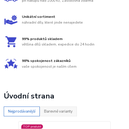
při nákupu nad 1000 Kč, Zásilkovna zdarma
Unikátní sortiment
náhradní díly, které jinde nenajedete
99% produktů skladem
většina dílů skladem, expedice do 24 hodin
98% spokojenost zákazníků
vaše spokojenost je naším cílem
Úvodní strana
Nejprodávanější
Barevné varianty
TOP produkt