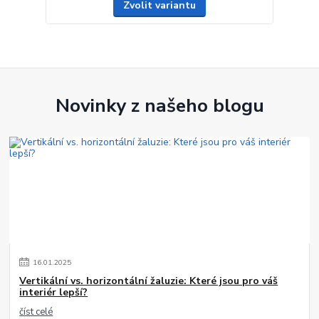
Zvolit variantu
Novinky z našeho blogu
16
.
01
.
2025
Vertikální vs. horizontální žaluzie: Které jsou pro váš
interiér lepší?
číst celé