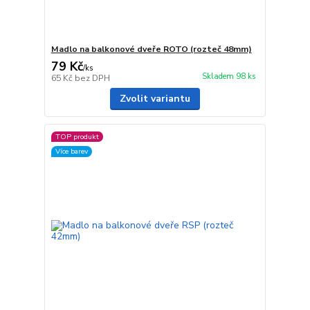
Madlo na balkonové dveře ROTO (rozteč 48mm)
79 Kč
/
ks
Skladem 98 ks
65 Kč
bez DPH
Zvolit variantu
TOP produkt
Více barev