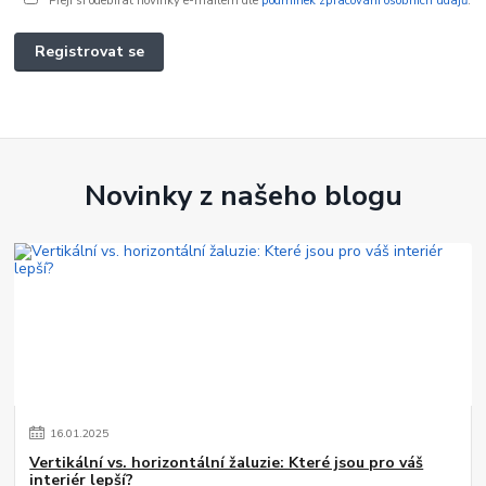
Přeji si odebírat novinky e-mailem dle
podmínek zpracování osobních údajů
.
Registrovat se
Novinky z našeho blogu
16
.
01
.
2025
Vertikální vs. horizontální žaluzie: Které jsou pro váš
interiér lepší?