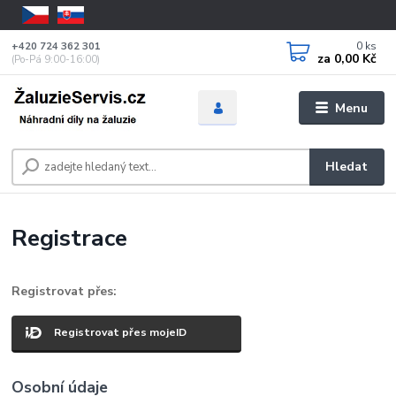
0
ks
+420 724 362 301
za
0,00 Kč
(Po-Pá 9:00-16:00)
Menu
Hledat
Registrace
Registrovat přes:
Registrovat přes mojeID
Osobní údaje