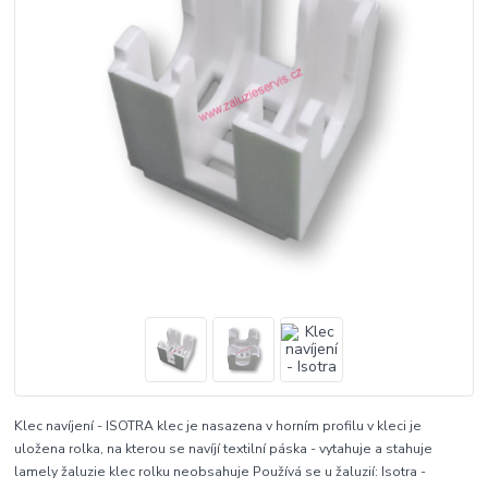
Klec navíjení - ISOTRA klec je nasazena v horním profilu v kleci je
uložena rolka, na kterou se navíjí textilní páska - vytahuje a stahuje
lamely žaluzie klec rolku neobsahuje Používá se u žaluzií: Isotra -