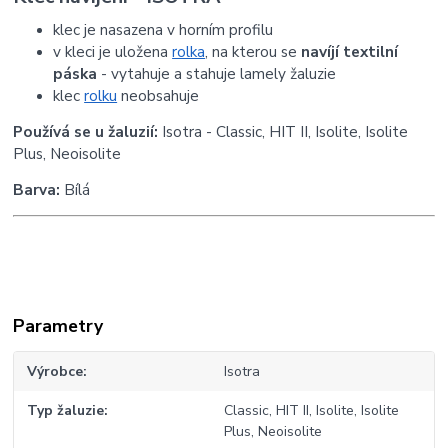
klec je nasazena v horním profilu
v kleci je uložena
rolka
, na kterou se
navíjí textilní
páska
- vytahuje a stahuje lamely žaluzie
klec
rolku
neobsahuje
Používá se u žaluzií:
Isotra - Classic, HIT II, Isolite, Isolite
Plus, Neoisolite
Barva:
Bílá
Parametry
Výrobce
Isotra
Typ žaluzie
Classic, HIT II, Isolite, Isolite
Plus, Neoisolite