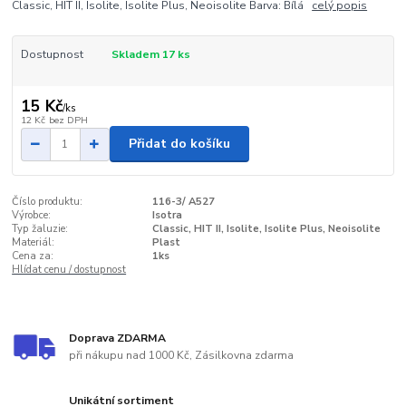
Classic, HIT II, Isolite, Isolite Plus, Neoisolite Barva: Bílá
celý popis
Dostupnost
Skladem 17 ks
15 Kč
/
ks
12 Kč
bez DPH
Přidat do košíku
Číslo produktu:
116-3/ A527
Výrobce:
Isotra
Typ žaluzie:
Classic, HIT II, Isolite, Isolite Plus, Neoisolite
Materiál:
Plast
Cena za:
1ks
Hlídat cenu / dostupnost
Doprava ZDARMA
při nákupu nad 1000 Kč, Zásilkovna zdarma
Unikátní sortiment