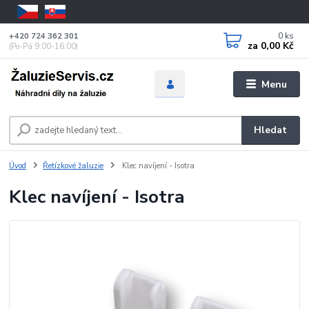
0
ks
+420 724 362 301
za
0,00 Kč
(Po-Pá 9:00-16:00)
Menu
Hledat
Úvod
Řetízkové žaluzie
Klec navíjení - Isotra
Klec navíjení - Isotra