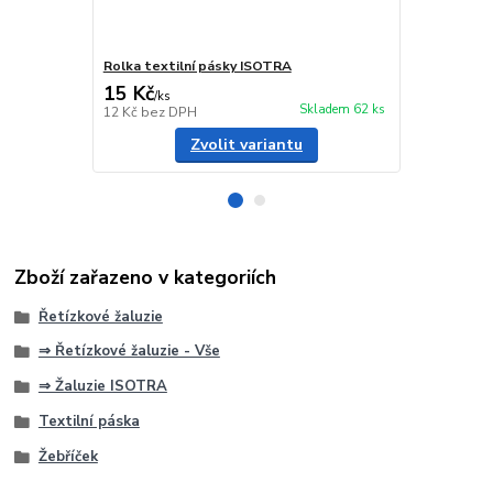
Rolka textilní pásky ISOTRA
Textilní pá
15 Kč
18 Kč
/
ks
/
m
Skladem 62 ks
12 Kč
bez DPH
15 Kč
bez D
Zvolit variantu
Zboží zařazeno v kategoriích
Řetízkové žaluzie
⇒ Řetízkové žaluzie - Vše
⇒ Žaluzie ISOTRA
Textilní páska
Žebříček