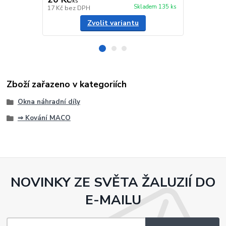
/
ks
/
ks
Skladem 135 ks
17 Kč
bez DPH
10 Kč
bez D
Zvolit variantu
Zboží zařazeno v kategoriích
Okna náhradní díly
⇒ Kování MACO
NOVINKY ZE SVĚTA ŽALUZIÍ DO
E-MAILU