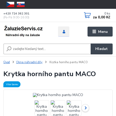
0
ks
+420 724 362 301
za
0,00 Kč
(Po-Pá 9:00-16:00)
Menu
Hledat
Úvod
Okna náhradní díly
Krytka horního pantu MACO
Krytka horního pantu MACO
Více barev