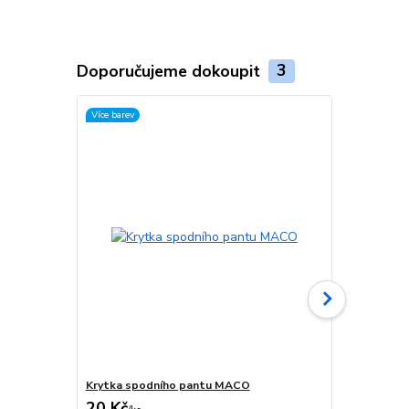
Doporučujeme dokoupit
3
Více barev
Více barev
Krytka spodního pantu MACO
Krytka spod
20 Kč
12 Kč