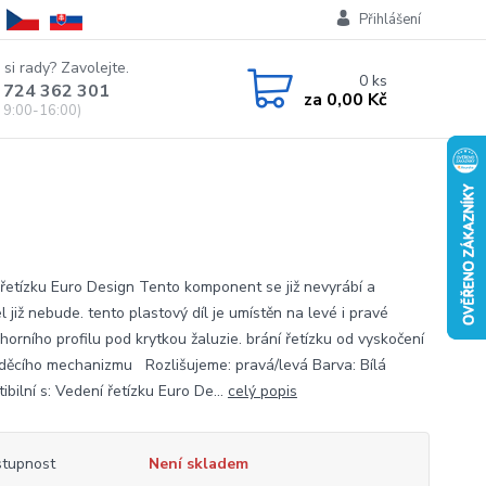
Přihlášení
 si rady? Zavolejte.
0
ks
 724 362 301
za
0,00 Kč
 9:00-16:00)
 řetízku Euro Design Tento komponent se již nevyrábí a
 již nebude. tento plastový díl je umístěn na levé i pravé
horního profilu pod krytkou žaluzie. brání řetízku od vyskočení
děcího mechanizmu Rozlišujeme: pravá/levá Barva: Bílá
bilní s: Vedení řetízku Euro De...
celý popis
tupnost
Není skladem