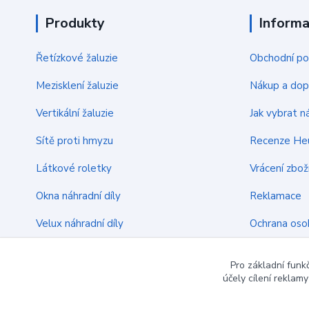
Produkty
Inform
Řetízkové žaluzie
Obchodní p
Mezisklení žaluzie
Nákup a dop
Vertikální žaluzie
Jak vybrat ná
Sítě proti hmyzu
Recenze He
Látkové roletky
Vrácení zbož
Okna náhradní díly
Reklamace
Velux náhradní díly
Ochrana oso
Venkovní rolety
Kontakty
Pro základní funk
účely cílení reklam
Montážní materiál