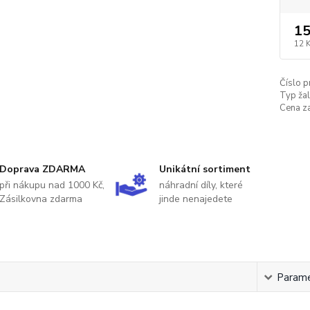
15
12 
Číslo p
Typ žal
Cena za
Doprava ZDARMA
Unikátní sortiment
při nákupu nad 1000 Kč,
náhradní díly, které
Zásilkovna zdarma
jinde nenajedete
s
Param