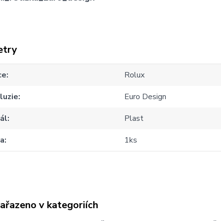
etry
ce
Rolux
luzie
Euro Design
ál
Plast
za
1ks
zařazeno v kategoriích