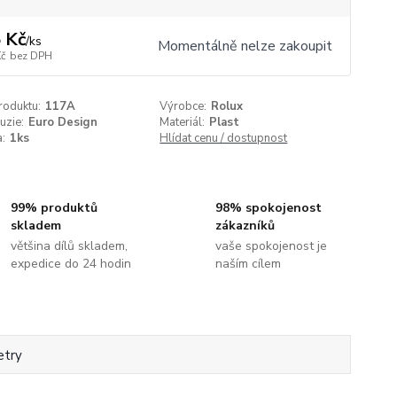
 Kč
/
ks
Momentálně nelze zakoupit
Kč
bez DPH
roduktu:
117A
Výrobce:
Rolux
uzie:
Euro Design
Materiál:
Plast
:
1ks
Hlídat cenu / dostupnost
99% produktů
98% spokojenost
skladem
zákazníků
většina dílů skladem,
vaše spokojenost je
expedice do 24 hodin
naším cílem
etry