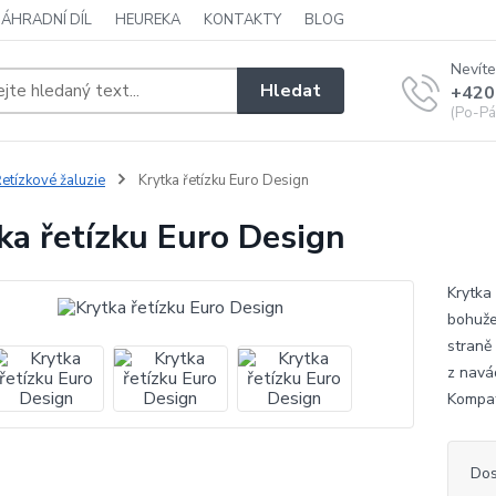
NÁHRADNÍ DÍL
HEUREKA
KONTAKTY
BLOG
Nevíte
Hledat
+420
(Po-Pá
etízkové žaluzie
Krytka řetízku Euro Design
ka řetízku Euro Design
Krytka
bohužel
straně 
z navá
Kompati
Dos