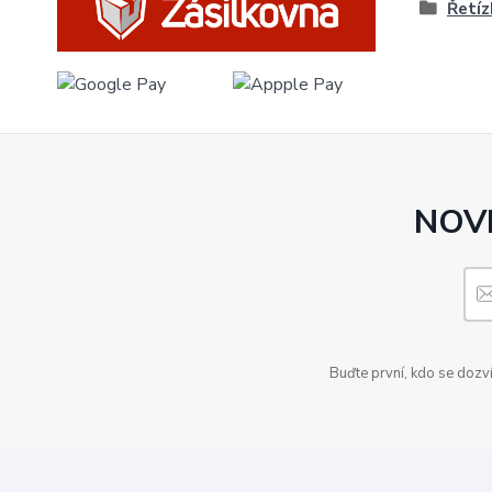
Řetíz
NOVI
Buďte první, kdo se dozv