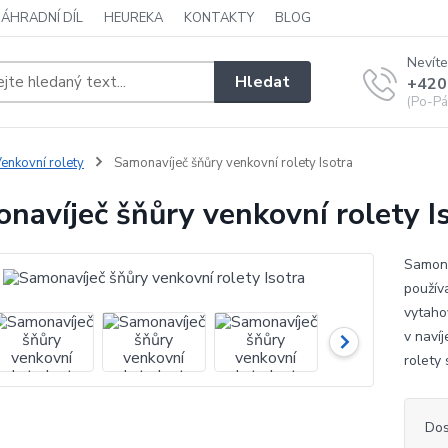
NÁHRADNÍ DÍL
HEUREKA
KONTAKTY
BLOG
Nevíte
Hledat
+420
(Po-Pá
enkovní rolety
Samonavíječ šňůry venkovní rolety Isotra
navíječ šňůry venkovní rolety I
Samona
použív
vytaho
v navíj
rolety 
Dos