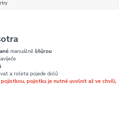
etry
sotra
dané
manuálně
šňůrou
avíječe
ů
ovat a roleta pojede dolů
jistkou, pojistku je nutné uvolnit až ve chvíli,