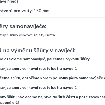
avě hnědá
otvorů pro vruty:
150 mm
ry samonavíječe:
 na výměnu šňůry v navíječi:
ve otevřeme samonavíječ, palcema u vývodu šňůry
čeme šňůru, obtočíme kolem poloviny jádra samonavíječe
ony šňůru navlečeme nejprve do širší části a poté zaseknem
 sponě drží