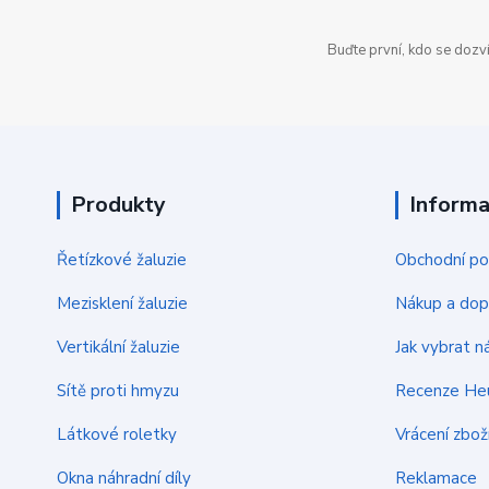
Buďte první, kdo se dozv
Produkty
Inform
Řetízkové žaluzie
Obchodní p
Mezisklení žaluzie
Nákup a dop
Vertikální žaluzie
Jak vybrat ná
Sítě proti hmyzu
Recenze He
Látkové roletky
Vrácení zbož
Okna náhradní díly
Reklamace