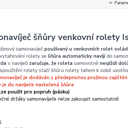
s
Param
navíječ šňůry venkovní rolety I
žinový samonavíječ
používaný u venkovních rolet ovlá
 vytahování rolety se
šňůra automaticky navíjí
do samon
zda
v navíječi
zaručuje, že roleta
samovolně
nesjíždí dol
 spouštění rolety stačí šňůru rolety tahem k sobě uvolň
onavíječ je dodáván s předepnutou pružinou zajištěn po
 je do navíječe navlečená šňůra
lze použít pro popruh (pásku)
čné držáky samonavíječe nelze zakoupit samostatně
á