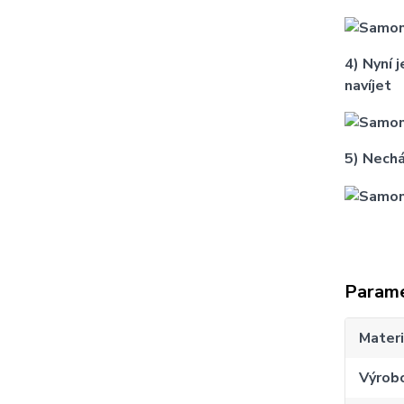
4) Nyní 
navíjet
5) Nechá
Param
Materi
Výrob