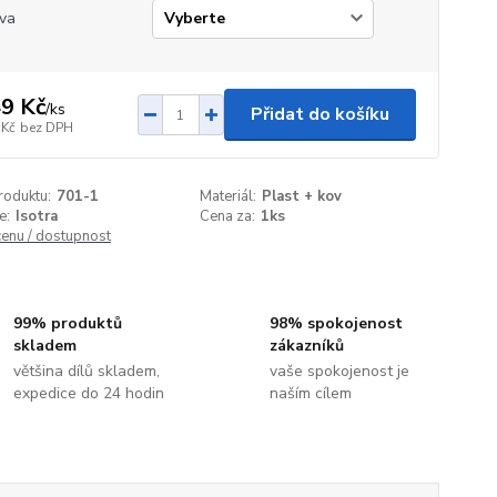
va
9 Kč
/
ks
Přidat do košíku
 Kč
bez DPH
roduktu:
701-1
Materiál:
Plast + kov
e:
Isotra
Cena za:
1ks
cenu / dostupnost
99% produktů
98% spokojenost
skladem
zákazníků
většina dílů skladem,
vaše spokojenost je
expedice do 24 hodin
naším cílem