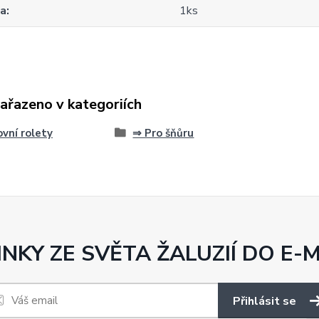
za
1ks
zařazeno v kategoriích
vní rolety
⇒ Pro šňůru
NKY ZE SVĚTA ŽALUZIÍ DO E-
Přihlásit se