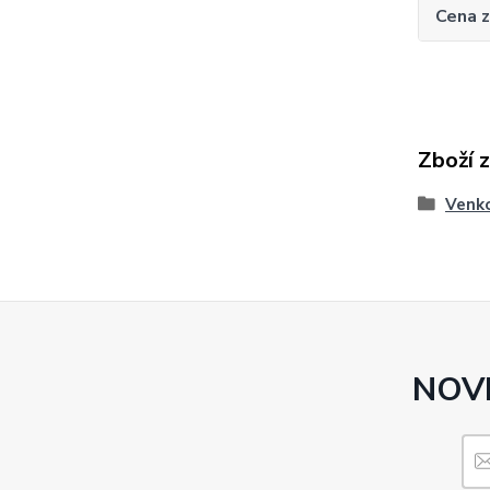
Cena 
Zboží 
Venko
NOVI