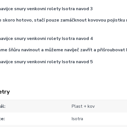
je skoro hotovo, stačí pouze zamáčknout kovovou pojistku 
me šňůru navinout a můžeme navíječ zavřít a přišroubovat 
etry
ál
Plast + kov
ce
Isotra