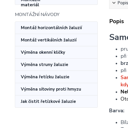
Popi
MONTÁŽNÍ NÁVODY
Popis
Montáž horizontálních žaluzií
Samo
Montáž vertikálních žaluzií
pru
Výměna okenní kličky
při
br
Výměna struny žaluzie
při
Výměna řetízku žaluzie
Sam
kdy
Výměna síťoviny proti hmyzu
Ne
Oto
Jak čistit řetízkové žaluzie
Barva:
Bíl