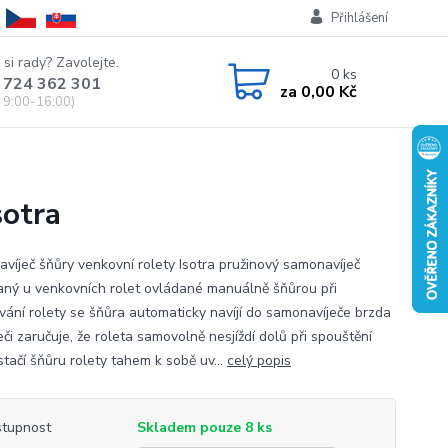
Přihlášení
 si rady? Zavolejte.
0
ks
 724 362 301
za
0,00 Kč
 9:00-16:00)
sotra
víječ šňůry venkovní rolety Isotra pružinový samonavíječ
aný u venkovních rolet ovládané manuálně šňůrou při
vání rolety se šňůra automaticky navíjí do samonavíječe brzda
eči zaručuje, že roleta samovolně nesjíždí dolů při spouštění
stačí šňůru rolety tahem k sobě uv...
celý popis
tupnost
Skladem pouze 8 ks