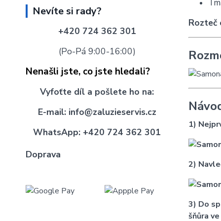
Tm
Nevíte si rady?
Rozteč 
+420 724 362 301
(Po-Pá 9:00-16:00)
Rozmě
Nenašli jste, co jste hledali?
Vyfoťte díl
a pošlete
ho na:
Návod
E-mail:
info@zaluzieservis.cz
1) Nejpr
WhatsApp:
+420 724 362 301
Doprava
2) Navle
3) Do sp
šňůra ve