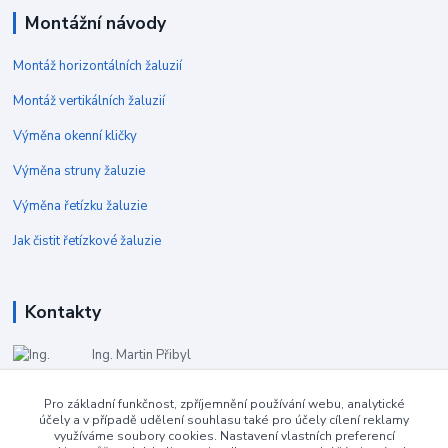
Montážní návody
Montáž horizontálních žaluzií
Montáž vertikálních žaluzií
Výměna okenní kličky
Výměna struny žaluzie
Výměna řetízku žaluzie
Jak čistit řetízkové žaluzie
Kontakty
Ing. Martin Přibyl
+420 724 362 301
(Po-Pá 9:00-16:00)
Pro základní funkčnost, zpříjemnění používání webu, analytické
účely a v případě udělení souhlasu také pro účely cílení reklamy
info@zaluzieservis.cz
využíváme soubory cookies. Nastavení vlastních preferencí