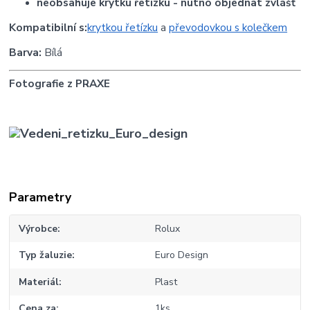
neobsahuje krytku řetízku - nutno objednat zvlášť
Kompatibilní s:
krytkou řetízku
a
převodovkou s kolečkem
Barva:
Bílá
Fotografie z PRAXE
Parametry
Výrobce
Rolux
Typ žaluzie
Euro Design
Materiál
Plast
Cena za
1ks