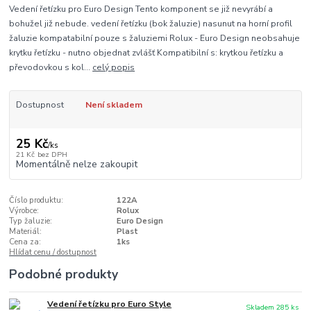
Vedení řetízku pro Euro Design Tento komponent se již nevyrábí a
bohužel již nebude. vedení řetízku (bok žaluzie) nasunut na horní profil
žaluzie kompatabilní pouze s žaluziemi Rolux - Euro Design neobsahuje
krytku řetízku - nutno objednat zvlášť Kompatibilní s: krytkou řetízku a
převodovkou s kol...
celý popis
Dostupnost
Není skladem
25 Kč
/
ks
21 Kč
bez DPH
Momentálně nelze zakoupit
Číslo produktu:
122A
Výrobce:
Rolux
Typ žaluzie:
Euro Design
Materiál:
Plast
Cena za:
1ks
Hlídat cenu / dostupnost
Podobné produkty
Vedení řetízku pro Euro Style
Skladem 285 ks